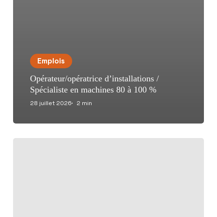
Emplois
Opérateur/opératrice d’installations /
Spécialiste en machines 80 à 100 %
28 juillet 2026
2 min
Un
foyer
plein
de
caractère