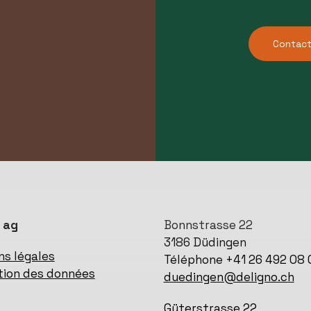
Contac
 ag
Bonnstrasse 22
3186 Düdingen
ns légales
Téléphone +41 26 492 08 
tion des données
duedingen@deligno.ch
Güterstrasse 22