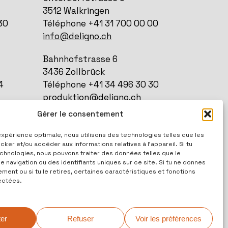
3512 Walkringen
30
Téléphone +41 31 700 00 00
info@deligno.ch
Bahnhofstrasse 6
3436 Zollbrück
4
Téléphone +41 34 496 30 30
produktion@deligno.ch
Gérer le consentement
 expérience optimale, nous utilisons des technologies telles que les
00
ker et/ou accéder aux informations relatives à l'appareil. Si tu
hnologies, nous pouvons traiter des données telles que le
navigation ou des identifiants uniques sur ce site. Si tu ne donnes
ent ou si tu le retires, certaines caractéristiques et fonctions
ectées.
er
Refuser
Voir les préférences