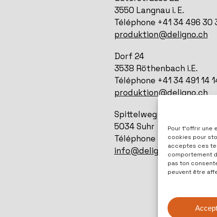
3550 Langnau i. E.
Téléphone +41 34 496 30 
produktion@deligno.ch
Dorf 24
3538 Röthenbach i.E.
Téléphone +41 34 491 14 1
produktion@deligno.ch
Spittelweg 1
5034 Suhr
Pour t'offrir une
Téléphone +41 31 700 00 
cookies pour stoc
acceptes ces tec
info@deligno.ch
comportement de 
pas ton consentem
peuvent être aff
Accept