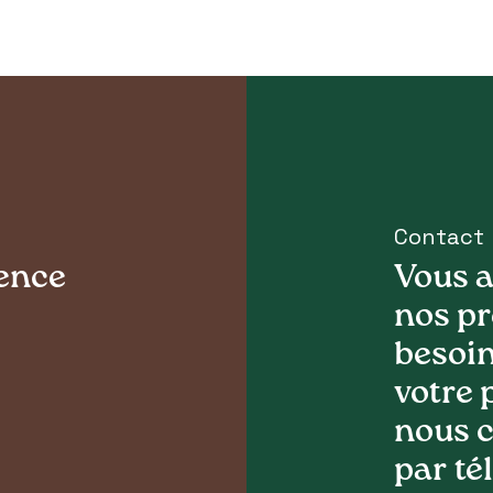
Contact
tence
Vous a
nos pr
besoin
votre 
nous c
par té