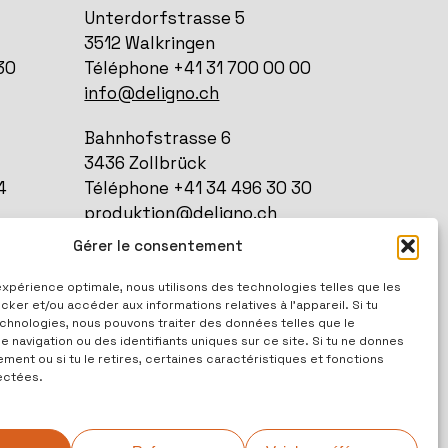
Unterdorfstrasse 5
3512 Walkringen
30
Téléphone +41 31 700 00 00
info@deligno.ch
Bahnhofstrasse 6
3436 Zollbrück
4
Téléphone +41 34 496 30 30
produktion@deligno.ch
Gérer le consentement
 expérience optimale, nous utilisons des technologies telles que les
00
ker et/ou accéder aux informations relatives à l'appareil. Si tu
hnologies, nous pouvons traiter des données telles que le
navigation ou des identifiants uniques sur ce site. Si tu ne donnes
ent ou si tu le retires, certaines caractéristiques et fonctions
ectées.