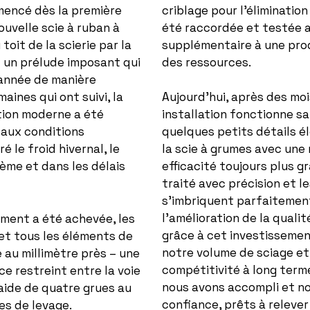
criblage pour l’éliminatio
encé dès la première
été raccordée et testée 
ouvelle scie à ruban à
supplémentaire à une pro
oit de la scierie par la
des ressources.
– un prélude imposant qui
 année de manière
ines qui ont suivi, la
Aujourd’hui, après des moi
tion moderne a été
installation fonctionne sa
 aux conditions
quelques petits détails él
 le froid hivernal, le
la scie à grumes avec une
ème et dans les délais
efficacité toujours plus 
traité avec précision et l
s’imbriquent parfaitement
l’amélioration de la quali
iment a été achevée, les
grâce à cet investisseme
et tous les éléments de
notre volume de sciage et
 au millimètre près – une
compétitivité à long term
e restreint entre la voie
nous avons accompli et no
l’aide de quatre grues au
confiance, prêts à relever
es de levage.