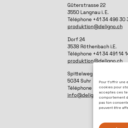
Güterstrasse 22
3550 Langnau i. E.
Téléphone +41 34 496 30 
produktion@deligno.ch
Dorf 24
3538 Röthenbach i.E.
Téléphone +41 34 491 14 1
produktion@deligno.ch
Spittelweg 1
5034 Suhr
Pour t'offrir une
Téléphone +41 31 700 00 
cookies pour stoc
acceptes ces tec
info@deligno.ch
comportement de 
pas ton consentem
peuvent être aff