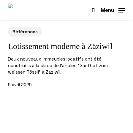
Skip
to
Menu
search
main
content
Références
Lotissement moderne à Zäziwil
Deux nouveaux immeubles locatifs ont été
construits à la place de l'ancien "Gasthof zum
weissen Rössli" à Zäziwil.
5 avril 2025