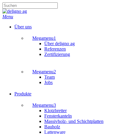
Skip
to
Close
main
Search
search
Menu
content
Über uns
Megamenu1
Über deligno ag
Referenzen
Zertifizierung
Megamenu2
Team
Jobs
Produkte
Megamenu3
Klotzbretter
Fensterkanteln
Massivholz- und Schichtplatten
Bauholz
Lattenware