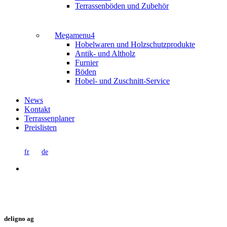
Terrassenböden und Zubehör
Megamenu4
Hobelwaren und Holzschutzprodukte
Antik- und Altholz
Furnier
Böden
Hobel- und Zuschnitt-Service
News
Kontakt
Terrassenplaner
Preislisten
fr
de
search
deligno ag