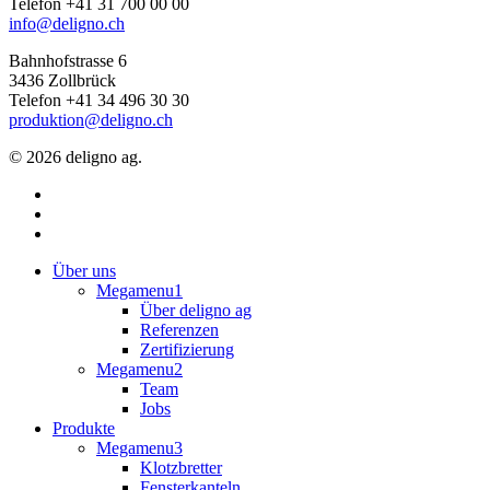
Telefon +41 31 700 00 00
info@deligno.ch
Bahnhofstrasse 6
3436 Zollbrück
Telefon +41 34 496 30 30
produktion@deligno.ch
© 2026 deligno ag.
facebook
linkedin
instagram
Close
Über uns
Menu
Megamenu1
Über deligno ag
Referenzen
Zertifizierung
Megamenu2
Team
Jobs
Produkte
Megamenu3
Klotzbretter
Fensterkanteln