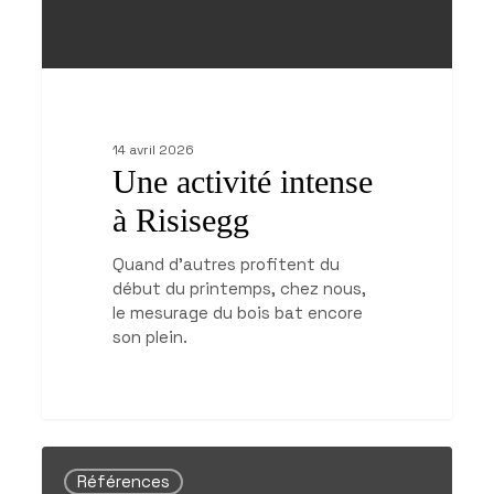
14 avril 2026
Une activité intense
à Risisegg
Quand d'autres profitent du
début du printemps, chez nous,
le mesurage du bois bat encore
son plein.
Immeuble
d’habitation
Références