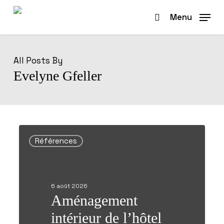
Skip
to
Menu
search
main
content
All Posts By
Evelyne Gfeller
Aménagement
intérieur
Références
de
l’hôtel
Kemmeriboden
Bad
6 août 2026
Aménagement
intérieur de l’hôtel