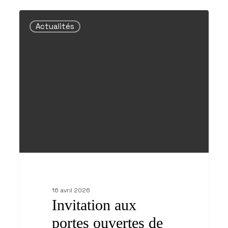
Invitation
aux
Actualités
portes
ouvertes
de
Walkringen
16 avril 2026
Invitation aux
portes ouvertes de