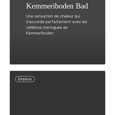
Kemmeriboden Bad
Une sensation de chaleur qui
s’accorde parfaitement avec les
célèbres meringues de
Kemmeriboden
Opérateur/opératrice
d’installations
Emplois
/
Spécialiste
en
machines
80
à