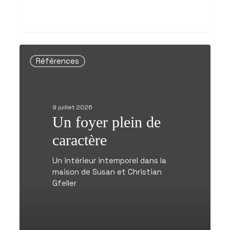
Un
foyer
Références
plein
de
caractère
9 juillet 2026
Un foyer plein de
caractère
Un intérieur intemporel dans la
maison de Susan et Christian
Gfeller