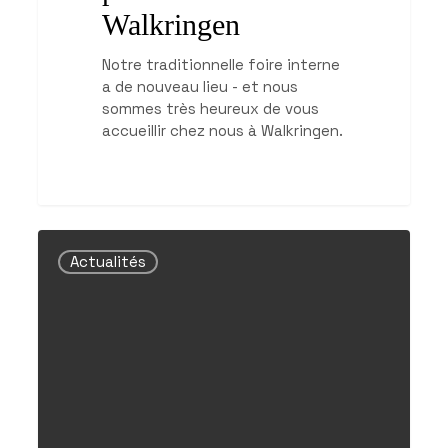
Walkringen
Notre traditionnelle foire interne
a de nouveau lieu - et nous
sommes très heureux de vous
accueillir chez nous à Walkringen.
Une
activité
Actualités
intense
à
Risisegg