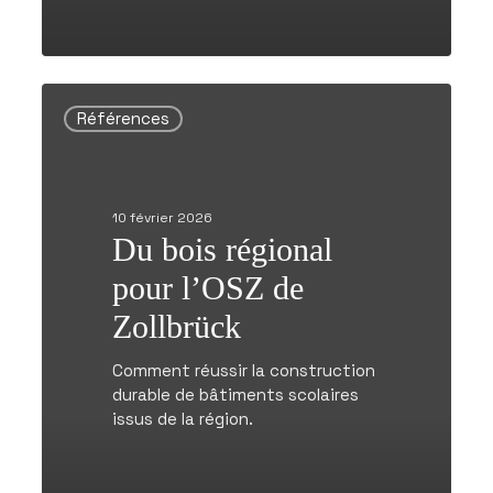
Du
bois
Références
régional
pour
l’OSZ
de
10 février 2026
Zollbrück
Du bois régional
pour l’OSZ de
Zollbrück
Comment réussir la construction
durable de bâtiments scolaires
issus de la région.